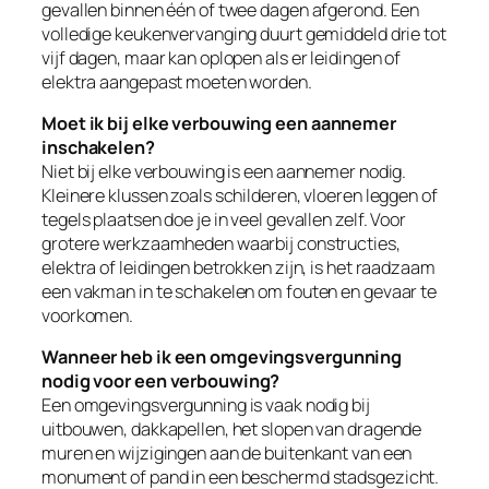
gevallen binnen één of twee dagen afgerond. Een
volledige keukenvervanging duurt gemiddeld drie tot
vijf dagen, maar kan oplopen als er leidingen of
elektra aangepast moeten worden.
Moet ik bij elke verbouwing een aannemer
inschakelen?
Niet bij elke verbouwing is een aannemer nodig.
Kleinere klussen zoals schilderen, vloeren leggen of
tegels plaatsen doe je in veel gevallen zelf. Voor
grotere werkzaamheden waarbij constructies,
elektra of leidingen betrokken zijn, is het raadzaam
een vakman in te schakelen om fouten en gevaar te
voorkomen.
Wanneer heb ik een omgevingsvergunning
nodig voor een verbouwing?
Een omgevingsvergunning is vaak nodig bij
uitbouwen, dakkapellen, het slopen van dragende
muren en wijzigingen aan de buitenkant van een
monument of pand in een beschermd stadsgezicht.