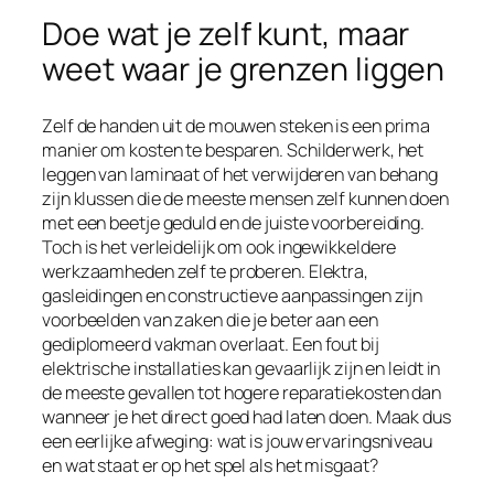
Doe wat je zelf kunt, maar
weet waar je grenzen liggen
Zelf de handen uit de mouwen steken is een prima
manier om kosten te besparen. Schilderwerk, het
leggen van laminaat of het verwijderen van behang
zijn klussen die de meeste mensen zelf kunnen doen
met een beetje geduld en de juiste voorbereiding.
Toch is het verleidelijk om ook ingewikkeldere
werkzaamheden zelf te proberen. Elektra,
gasleidingen en constructieve aanpassingen zijn
voorbeelden van zaken die je beter aan een
gediplomeerd vakman overlaat. Een fout bij
elektrische installaties kan gevaarlijk zijn en leidt in
de meeste gevallen tot hogere reparatiekosten dan
wanneer je het direct goed had laten doen. Maak dus
een eerlijke afweging: wat is jouw ervaringsniveau
en wat staat er op het spel als het misgaat?