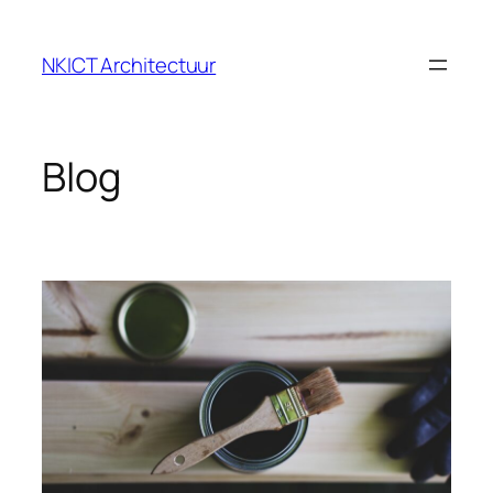
Ga
naar
NKICT Architectuur
de
inhoud
Blog