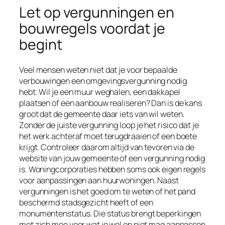
Let op vergunningen en
bouwregels voordat je
begint
Veel mensen weten niet dat je voor bepaalde
verbouwingen een omgevingsvergunning nodig
hebt. Wil je een muur weghalen, een dakkapel
plaatsen of een aanbouw realiseren? Dan is de kans
groot dat de gemeente daar iets van wil weten.
Zonder de juiste vergunning loop je het risico dat je
het werk achteraf moet terugdraaien of een boete
krijgt. Controleer daarom altijd van tevoren via de
website van jouw gemeente of een vergunning nodig
is. Woningcorporaties hebben soms ook eigen regels
voor aanpassingen aan huurwoningen. Naast
vergunningen is het goed om te weten of het pand
beschermd stadsgezicht heeft of een
monumentenstatus. Die status brengt beperkingen
met zich mee voor wat je wel en niet mag aanpassen