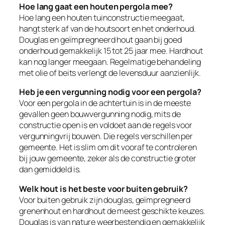
Hoe lang gaat een houten pergola mee?
Hoe lang een houten tuinconstructie meegaat,
hangt sterk af van de houtsoort en het onderhoud.
Douglas en geïmpregneerd hout gaan bij goed
onderhoud gemakkelijk 15 tot 25 jaar mee. Hardhout
kan nog langer meegaan. Regelmatige behandeling
met olie of beits verlengt de levensduur aanzienlijk.
Heb je een vergunning nodig voor een pergola?
Voor een pergola in de achtertuin is in de meeste
gevallen geen bouwvergunning nodig, mits de
constructie open is en voldoet aan de regels voor
vergunningvrij bouwen. Die regels verschillen per
gemeente. Het is slim om dit vooraf te controleren
bij jouw gemeente, zeker als de constructie groter
dan gemiddeld is.
Welk hout is het beste voor buiten gebruik?
Voor buiten gebruik zijn douglas, geïmpregneerd
grenenhout en hardhout de meest geschikte keuzes.
Douglas is van nature weerbestendig en gemakkelijk