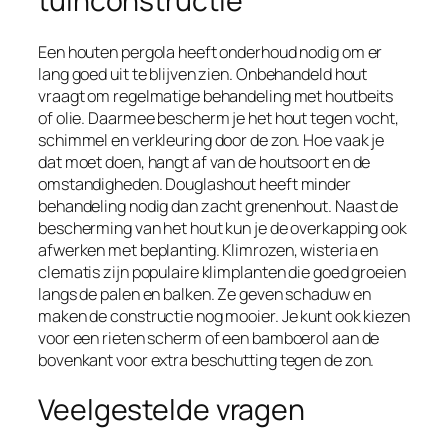
tuinconstructie
Een houten pergola heeft onderhoud nodig om er
lang goed uit te blijven zien. Onbehandeld hout
vraagt om regelmatige behandeling met houtbeits
of olie. Daarmee bescherm je het hout tegen vocht,
schimmel en verkleuring door de zon. Hoe vaak je
dat moet doen, hangt af van de houtsoort en de
omstandigheden. Douglashout heeft minder
behandeling nodig dan zacht grenenhout. Naast de
bescherming van het hout kun je de overkapping ook
afwerken met beplanting. Klimrozen, wisteria en
clematis zijn populaire klimplanten die goed groeien
langs de palen en balken. Ze geven schaduw en
maken de constructie nog mooier. Je kunt ook kiezen
voor een rieten scherm of een bamboerol aan de
bovenkant voor extra beschutting tegen de zon.
Veelgestelde vragen