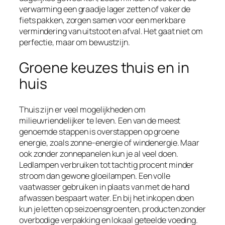
verwarming een graadje lager zetten of vaker de
fiets pakken, zorgen samen voor een merkbare
vermindering van uitstoot en afval. Het gaat niet om
perfectie, maar om bewustzijn.
Groene keuzes thuis en in
huis
Thuis zijn er veel mogelijkheden om
milieuvriendelijker te leven. Een van de meest
genoemde stappen is overstappen op groene
energie, zoals zonne-energie of windenergie. Maar
ook zonder zonnepanelen kun je al veel doen.
Ledlampen verbruiken tot tachtig procent minder
stroom dan gewone gloeilampen. Een volle
vaatwasser gebruiken in plaats van met de hand
afwassen bespaart water. En bij het inkopen doen
kun je letten op seizoensgroenten, producten zonder
overbodige verpakking en lokaal geteelde voeding.