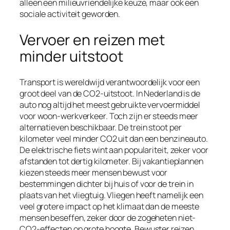
alleen een milieuvriendelijke keuze, maar ook een
sociale activiteit geworden.
Vervoer en reizen met
minder uitstoot
Transport is wereldwijd verantwoordelijk voor een
groot deel van de CO2-uitstoot. In Nederland is de
auto nog altijd het meest gebruikte vervoermiddel
voor woon-werkverkeer. Toch zijn er steeds meer
alternatieven beschikbaar. De trein stoot per
kilometer veel minder CO2 uit dan een benzineauto.
De elektrische fiets wint aan populariteit, zeker voor
afstanden tot dertig kilometer. Bij vakantieplannen
kiezen steeds meer mensen bewust voor
bestemmingen dichter bij huis of voor de trein in
plaats van het vliegtuig. Vliegen heeft namelijk een
veel grotere impact op het klimaat dan de meeste
mensen beseffen, zeker door de zogeheten niet-
CO2-effecten op grote hoogte. Bewuster reizen