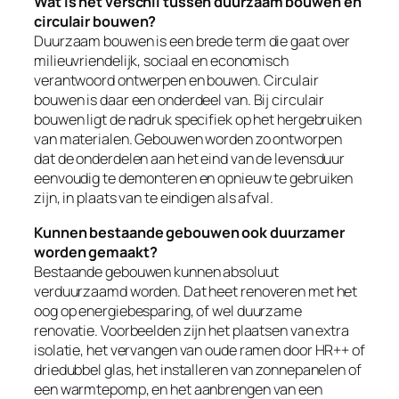
Wat is het verschil tussen duurzaam bouwen en
circulair bouwen?
Duurzaam bouwen is een brede term die gaat over
milieuvriendelijk, sociaal en economisch
verantwoord ontwerpen en bouwen. Circulair
bouwen is daar een onderdeel van. Bij circulair
bouwen ligt de nadruk specifiek op het hergebruiken
van materialen. Gebouwen worden zo ontworpen
dat de onderdelen aan het eind van de levensduur
eenvoudig te demonteren en opnieuw te gebruiken
zijn, in plaats van te eindigen als afval.
Kunnen bestaande gebouwen ook duurzamer
worden gemaakt?
Bestaande gebouwen kunnen absoluut
verduurzaamd worden. Dat heet renoveren met het
oog op energiebesparing, of wel duurzame
renovatie. Voorbeelden zijn het plaatsen van extra
isolatie, het vervangen van oude ramen door HR++ of
driedubbel glas, het installeren van zonnepanelen of
een warmtepomp, en het aanbrengen van een