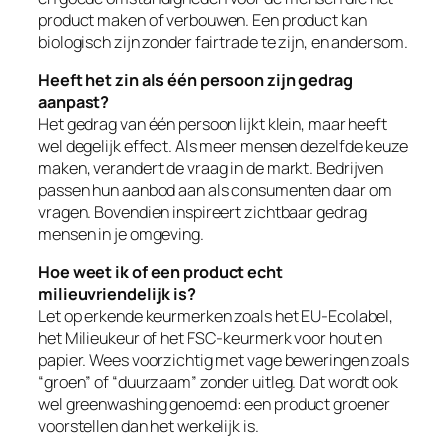
product maken of verbouwen. Een product kan
biologisch zijn zonder fairtrade te zijn, en andersom.
Heeft het zin als één persoon zijn gedrag
aanpast?
Het gedrag van één persoon lijkt klein, maar heeft
wel degelijk effect. Als meer mensen dezelfde keuze
maken, verandert de vraag in de markt. Bedrijven
passen hun aanbod aan als consumenten daar om
vragen. Bovendien inspireert zichtbaar gedrag
mensen in je omgeving.
Hoe weet ik of een product echt
milieuvriendelijk is?
Let op erkende keurmerken zoals het EU-Ecolabel,
het Milieukeur of het FSC-keurmerk voor hout en
papier. Wees voorzichtig met vage beweringen zoals
“groen” of “duurzaam” zonder uitleg. Dat wordt ook
wel greenwashing genoemd: een product groener
voorstellen dan het werkelijk is.