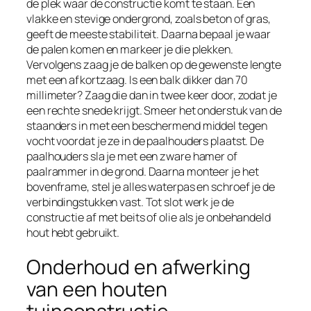
de plek waar de constructie komt te staan. Een
vlakke en stevige ondergrond, zoals beton of gras,
geeft de meeste stabiliteit. Daarna bepaal je waar
de palen komen en markeer je die plekken.
Vervolgens zaag je de balken op de gewenste lengte
met een afkortzaag. Is een balk dikker dan 70
millimeter? Zaag die dan in twee keer door, zodat je
een rechte snede krijgt. Smeer het onderstuk van de
staanders in met een beschermend middel tegen
vocht voordat je ze in de paalhouders plaatst. De
paalhouders sla je met een zware hamer of
paalrammer in de grond. Daarna monteer je het
bovenframe, stel je alles waterpas en schroef je de
verbindingstukken vast. Tot slot werk je de
constructie af met beits of olie als je onbehandeld
hout hebt gebruikt.
Onderhoud en afwerking
van een houten