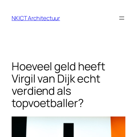
Ga
naar
NKICT Architectuur
de
inhoud
Hoeveel geld heeft
Virgil van Dijk echt
verdiend als
topvoetballer?