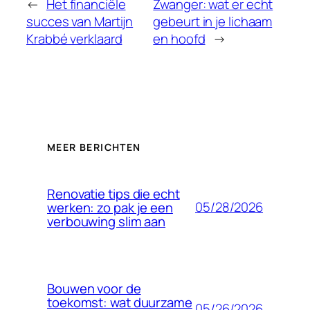
←
Het financiële
Zwanger: wat er echt
succes van Martijn
gebeurt in je lichaam
Krabbé verklaard
en hoofd
→
MEER BERICHTEN
Renovatie tips die echt
05/28/2026
werken: zo pak je een
verbouwing slim aan
Bouwen voor de
toekomst: wat duurzame
05/26/2026