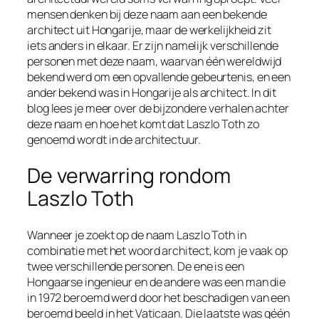
mensen denken bij deze naam aan een bekende
architect uit Hongarije, maar de werkelijkheid zit
iets anders in elkaar. Er zijn namelijk verschillende
personen met deze naam, waarvan één wereldwijd
bekend werd om een opvallende gebeurtenis, en een
ander bekend was in Hongarije als architect. In dit
blog lees je meer over de bijzondere verhalen achter
deze naam en hoe het komt dat Laszlo Toth zo
genoemd wordt in de architectuur.
De verwarring rondom
Laszlo Toth
Wanneer je zoekt op de naam Laszlo Toth in
combinatie met het woord architect, kom je vaak op
twee verschillende personen. De ene is een
Hongaarse ingenieur en de andere was een man die
in 1972 beroemd werd door het beschadigen van een
beroemd beeld in het Vaticaan. Die laatste was géén