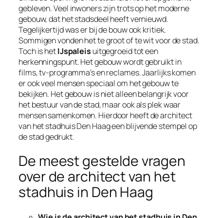
gebleven. Veel inwoners zijn trots op het moderne
gebouw, dat het stadsdeel heeft vernieuwd.
Tegelijkertijd was er bij de bouw ook kritiek.
Sommigen vonden het te groot of te wit voor de stad.
Toch is het
IJspaleis
uitgegroeid tot een
herkenningspunt. Het gebouw wordt gebruikt in
films, tv-programma’s en reclames. Jaarlijks komen
er ook veel mensen speciaal om het gebouw te
bekijken. Het gebouw is niet alleen belangrijk voor
het bestuur van de stad, maar ook als plek waar
mensen samenkomen. Hierdoor heeft de architect
van het stadhuis Den Haag een blijvende stempel op
de stad gedrukt.
De meest gestelde vragen
over de architect van het
stadhuis in Den Haag
Wie is de architect van het stadhuis in Den