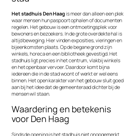
Het stadhuis Den Haag
is meer dan alleen een plek
waar mensen hun paspoort ophalen of documenten
regelen. Het gebouw is een ontmoetingsplek voor
bewoners en bezoekers. In de grote overdekte hal is
altijd beweging. Hier vinden exposities, vieringen en
bijeenkomsten plaats. Op de begane grond zijn
winkels, horeca en een bibliotheek gevestigd. Het
stadhuis ligt precies in het centrum, vlakbij winkels
en het openbaar vervoer. Daardoor komt bijna
iedereen die in de stad woont of werkt er wel eens
binnen. Het open karakter van het gebouw sluit goed
aan bij het idee dat de gemeenteraad dichter bij de
mensen wil staan.
Waardering en betekenis
voor Den Haag
Sinds de opening is het stadhuis niet onopgemerkt