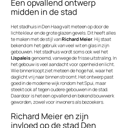
Een opvallend ontwerp
midden in de stad
Het stadhuis in Den Haag valt meteen op door de
lichte kleur en de grote glazen gevels. Dit heeft alles
te maken met de stijl van
Richard Meier
. Hij staat
bekend om het gebruik van veel wit en glas in zijn
gebouwen. Het stadhuis wordt soms ook wel het
IJspaleis
genoemd, vanwege de frisse uitstraling. In
het gebouw is veel aandacht voor openheid en licht.
Wie binnenloopt ziet meteen de hoge hal, waar het
daglicht vrij naar binnen stroomt. Het ontwerp past
goed in de moderne wijk rondom het Spui, maar
steekt ook af tegen oudere gebouwen in de stad.
Daardoor is het een opvallend en bekend bouwwerk
geworden, zowel voor inwoners als bezoekers.
Richard Meier en zijn
invloed op de stad Den